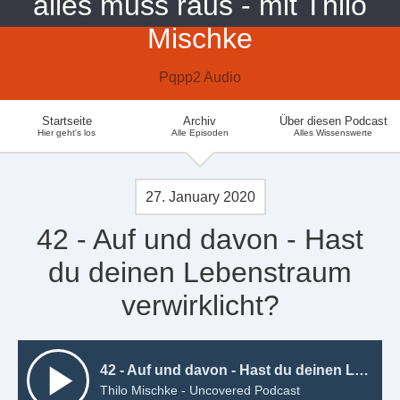
alles muss raus - mit Thilo
Mischke
Pqpp2 Audio
Startseite
Archiv
Über diesen Podcast
Hier geht's los
Alle Episoden
Alles Wissenswerte
27. January 2020
42 - Auf und davon - Hast
du deinen Lebenstraum
verwirklicht?
42 - Auf und davon - Hast du deinen Lebenstraum verwirklicht?
Thilo Mischke - Uncovered Podcast